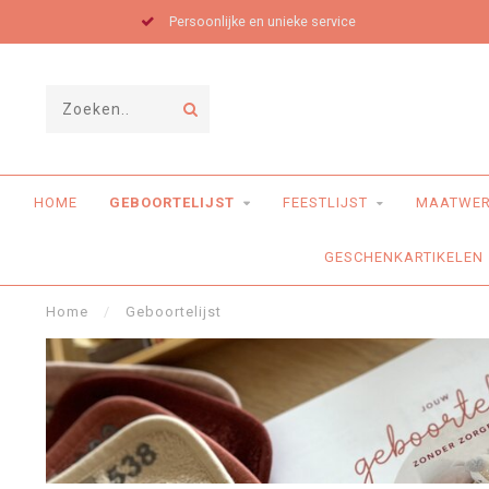
Persoonlijke en unieke service
HOME
GEBOORTELIJST
FEESTLIJST
MAATWE
GESCHENKARTIKELEN
Home
/
Geboortelijst