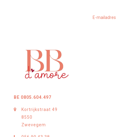
BE 0805.604.497
Kortrijkstraat 49
8550
Zwevegem
056 90 43 38