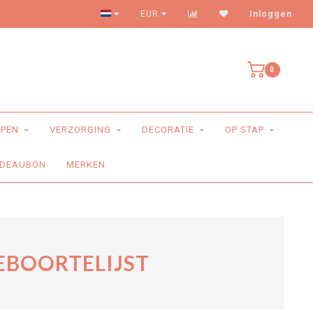
Levering aan huis
EUR
Inloggen
0
PEN
VERZORGING
DECORATIE
OP STAP
DEAUBON
MERKEN
EBOORTELIJST