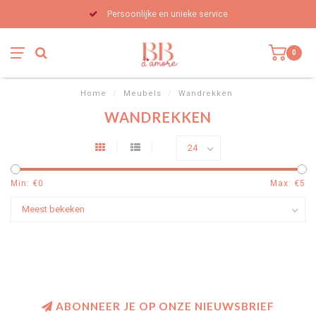
Persoonlijke en unieke service
0
Home
/
Meubels
/
Wandrekken
WANDREKKEN
Min: €
0
Max: €
5
ABONNEER JE OP ONZE NIEUWSBRIEF