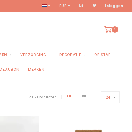
Levering aan huis
EUR
Inloggen
0
PEN
VERZORGING
DECORATIE
OP STAP
DEAUBON
MERKEN
216 Producten