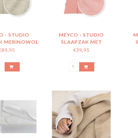
O - STUDIO
MEYCO - STUDIO
M
K MERINOWOL
SLAAPZAK MET
ELANGE
AFRITSBARE MOUWEN
AFR
€89,95
€39,95
BOW ROSE