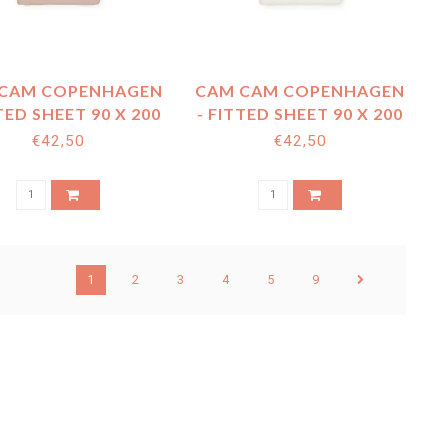
CAM COPENHAGEN
CAM CAM COPENHAGEN
TED SHEET 90 X 200
- FITTED SHEET 90 X 200
DUSTY ROSE
OFF WHITE
€42,50
€42,50
1
2
3
4
5
9