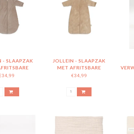
N - SLAAPZAK
JOLLEIN - SLAAPZAK
AFRITSBARE
MET AFRITSBARE
VER
ND RIB MILKY
MOUW VELVET HAZEL
- 
€34,99
€34,99
COFFEE