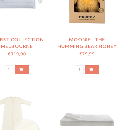
IRST COLLECTION -
MOONIE - THE
MELBOURNE
HUMMING BEAR HONEY
BUMPER LINNEN -
NATUR 2.0 NEXT
€319,00
€79,99
CELESTE
GENERATION