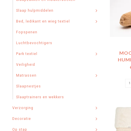
Slaap hulpmiddelen
Bed, ledikant en wieg textiel
Fopspenen
Luchtbevochtigers
MOO
Park textiel
HUMM
Veiligheid
CAMMUCC
GEN
Matrassen
Slaapnestjes
Slaaptrainers en wekkers
Verzorging
Decoratie
Op stap