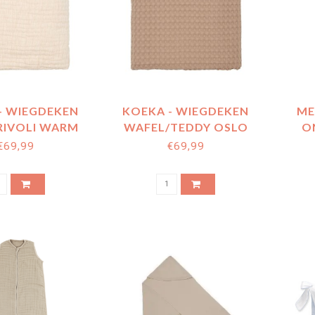
- WIEGDEKEN
KOEKA - WIEGDEKEN
ME
RIVOLI WARM
WAFEL/TEDDY OSLO
O
WHITE
CAFFE 100*75
WAS
€69,99
€69,99