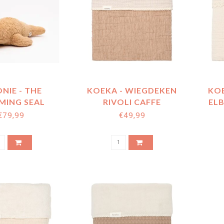
NIE - THE
KOEKA - WIEGDEKEN
KOE
ING SEAL
RIVOLI CAFFE
EL
INO 2.0 NEXT
€79,99
€49,99
ERATION