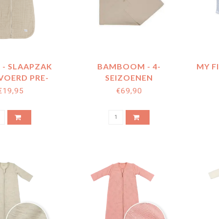
 - SLAAPZAK
BAMBOOM - 4-
MY F
VOERD PRE-
SEIZOENEN
 HYDROFIEL -
OMSLAGDOEK MET
BED
€19,95
€69,90
FT SAND
KASJMIER - STONE SAND
505