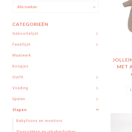
CATEGORIEËN
Geboortelijst
Feestlijst
Maatwerk
JOLLEI
MET 
Koopjes
MOUW RO
Outfit
Voeding
Spelen
Slapen
Babyfoons en monitors
Slaapzakken en inbakerdoeken