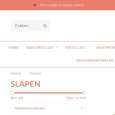
Persoonlijke en unieke service
HOME
GEBOORTELIJST
FEESTLIJST
MAATWER
GESCHENKARTIKELEN
Home
/
Slapen
SLAPEN
Min: €
0
Max: €
1500