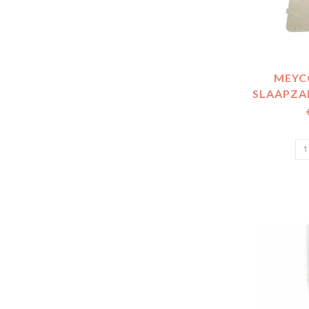
MEYC
SLAAPZA
M