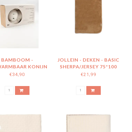
BAMBOOM -
JOLLEIN - DEKEN - BASIC
WARMBAAR KONIJN
SHERPA/JERSEY 75*100
WARM WHITE 128
HAZEL
€34,90
€21,99