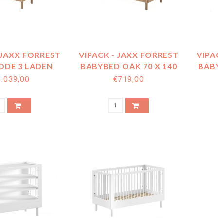
 JAXX FORREST
VIPACK - JAXX FORREST
VIPA
DE 3 LADEN
BABYBED OAK 70 X 140
BABY
OAK
CM + OMBOUW
1.039,00
€719,00
TODDLER