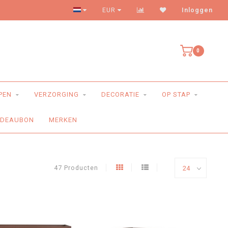
Levering aan huis
EUR
Inloggen
0
PEN
VERZORGING
DECORATIE
OP STAP
ADEAUBON
MERKEN
47 Producten