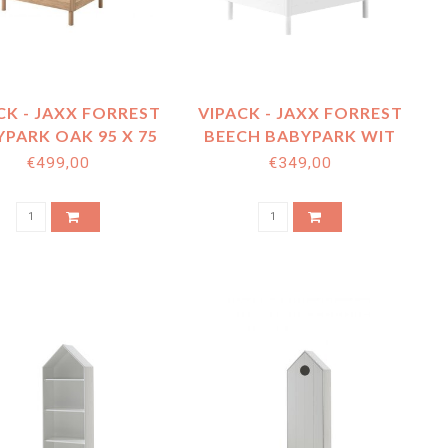
CK - JAXX FORREST
VIPACK - JAXX FORREST
PARK OAK 95 X 75
BEECH BABYPARK WIT
CM
95 X 75 CM
€499,00
€349,00