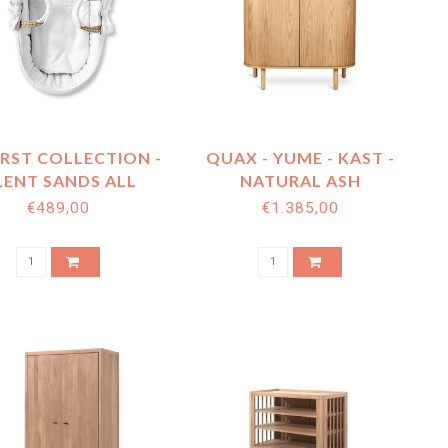
IRST COLLECTION -
QUAX - YUME - KAST -
LENT SANDS ALL
NATURAL ASH
ITE ELLA MOZES
€489,00
€1.385,00
MANDJE