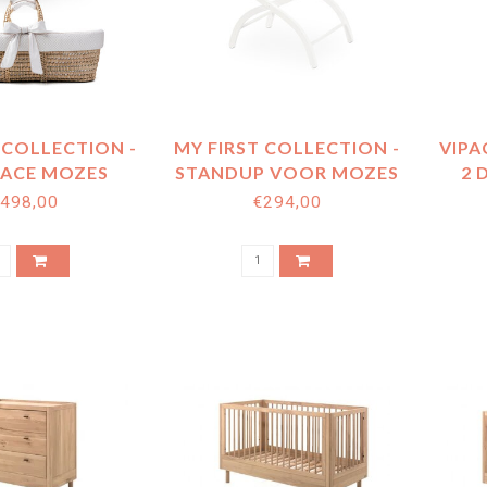
 COLLECTION -
MY FIRST COLLECTION -
VIPA
LACE MOZES
STANDUP VOOR MOZES
2 
ANDJE
MANDJE
498,00
€294,00