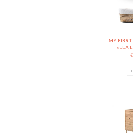
MY FIRST
ELLA 
M
€