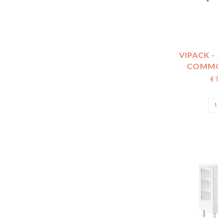
VIPACK -
COMMO
€