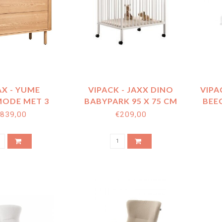
X - YUME
VIPACK - JAXX DINO
VIPA
ODE MET 3
BABYPARK 95 X 75 CM
BEE
 NATURAL ASH
WIT
839,00
€209,00
WOOD