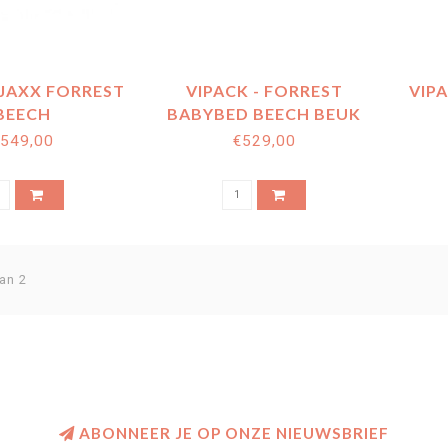
 JAXX FORREST
VIPACK - FORREST
VIPA
BEECH
BABYBED BEECH BEUK
GINGSTAFEL /
WIT 70 X 140 CM +
549,00
€529,00
MODE WIT
OMBOUW TODDLER
an 2
ABONNEER JE OP ONZE NIEUWSBRIEF