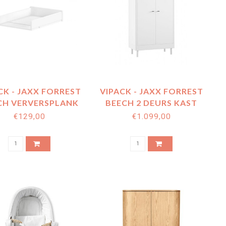
CK - JAXX FORREST
VIPACK - JAXX FORREST
CH VERVERSPLANK
BEECH 2 DEURS KAST
WIT
BEUK WIT
€129,00
€1.099,00