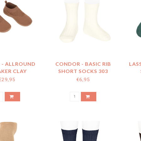
G - ALLROUND
CONDOR - BASIC RIB
LAS
AKER CLAY
SHORT SOCKS 303
GR
€29,95
€6,95