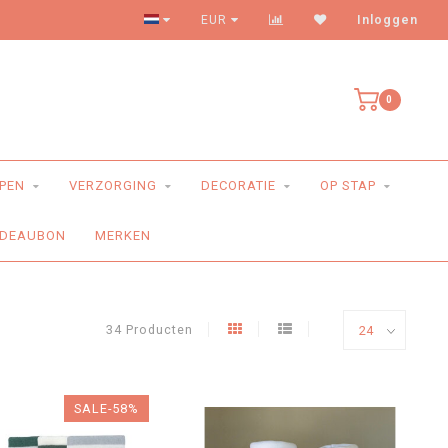
Levering aan huis
EUR
Inloggen
0
PEN
VERZORGING
DECORATIE
OP STAP
DEAUBON
MERKEN
34 Producten
SALE-58%