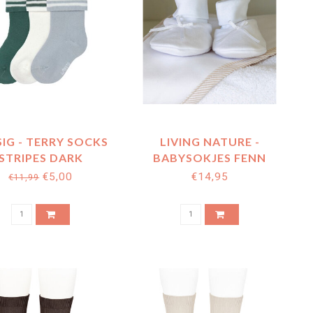
SIG - TERRY SOCKS
LIVING NATURE -
STRIPES DARK
BABYSOKJES FENN
EEN/LIGHT BLUE
€5,00
€14,95
€11,99
3PCS