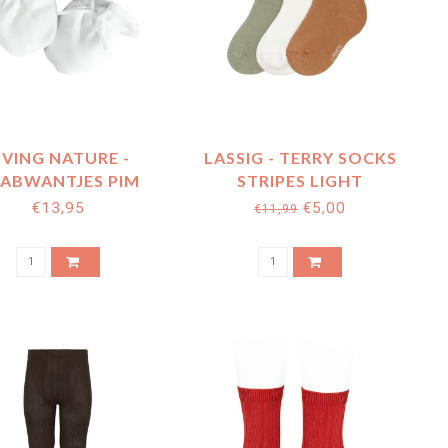
IVING NATURE -
LASSIG - TERRY SOCKS
ABWANTJES PIM
STRIPES LIGHT
MEISJE
KAKI/CARAMEL 3PCS
€13,95
€5,00
€11,99