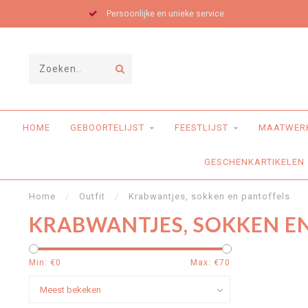
Persoonlijke en unieke service
HOME
GEBOORTELIJST
FEESTLIJST
MAATWER
GESCHENKARTIKELEN
Home
/
Outfit
/
Krabwantjes, sokken en pantoffels
KRABWANTJES, SOKKEN E
Min: €
0
Max: €
70