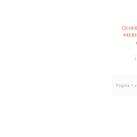
QUAX
MER
N
Pagina 1 v