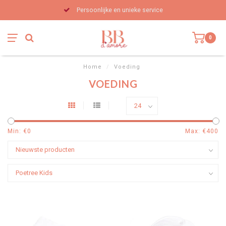
Persoonlijke en unieke service
0
Home
/
Voeding
VOEDING
Min: €
0
Max: €
400