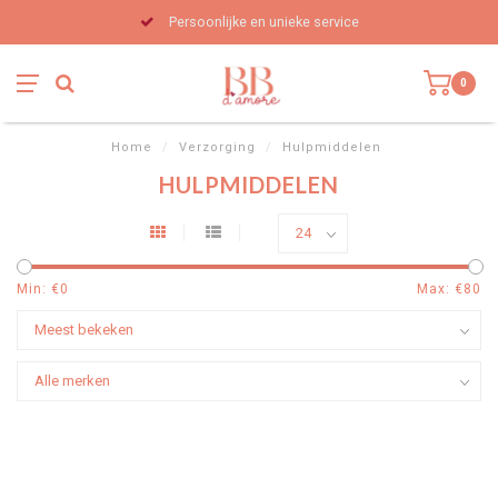
Persoonlijke en unieke service
0
Home
/
Verzorging
/
Hulpmiddelen
HULPMIDDELEN
Min: €
0
Max: €
80