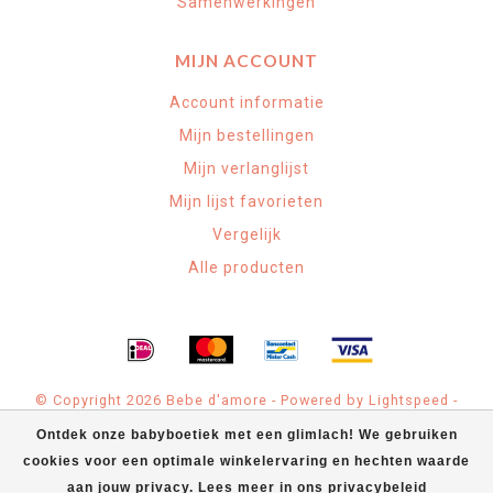
Samenwerkingen
MIJN ACCOUNT
Account informatie
Mijn bestellingen
Mijn verlanglijst
Mijn lijst favorieten
Vergelijk
Alle producten
© Copyright 2026 Bebe d'amore - Powered by
Lightspeed
-
Theme by
Dyvelopment
Ontdek onze babyboetiek met een glimlach! We gebruiken
cookies voor een optimale winkelervaring en hechten waarde
Bebe d'amore Babyspeciaalzaak
scores a
4.9
/
5
out of
71
klantbeoordelingen at
Google
aan jouw privacy. Lees meer in ons privacybeleid