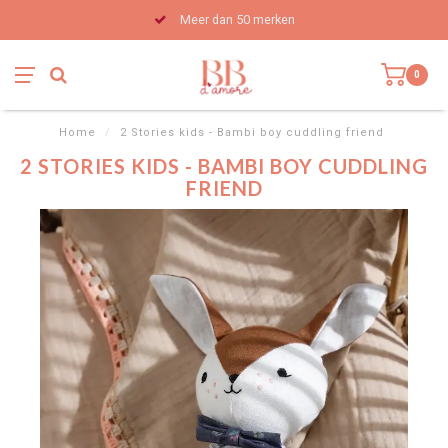
Meer dan 50 merken
0
Home
/
2 Stories kids - Bambi boy cuddling friend
2 STORIES KIDS - BAMBI BOY CUDDLING
FRIEND