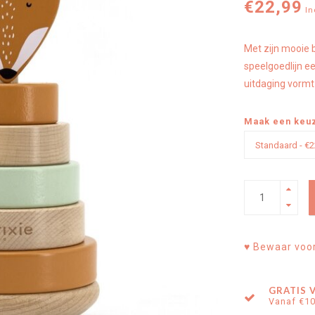
€22,99
In
Met zijn mooie b
speelgoedlijn e
uitdaging vormt 
Maak een keu
♥ Bewaar voor 
GRATIS 
Vanaf €1