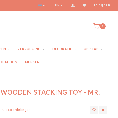
Levering aan huis
EUR
Inloggen
0
PEN
VERZORGING
DECORATIE
OP STAP
DEAUBON
MERKEN
- WOODEN STACKING TOY - MR.
0 beoordelingen