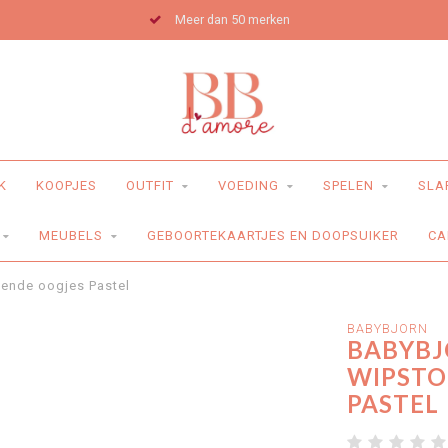
Meer dan 50 merken
K
KOOPJES
OUTFIT
VOEDING
SPELEN
SLA
MEUBELS
GEBOORTEKAARTJES EN DOOPSUIKER
CA
gende oogjes Pastel
BABYBJORN
BABYBJ
WIPSTO
PASTEL