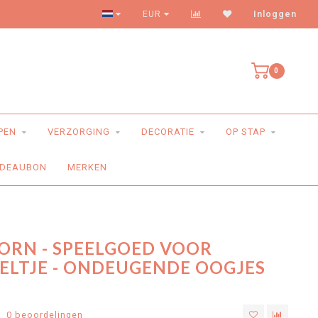
Levering aan huis
EUR
Inloggen
0
PEN
VERZORGING
DECORATIE
OP STAP
DEAUBON
MERKEN
ORN - SPEELGOED VOOR
ELTJE - ONDEUGENDE OOGJES
0 beoordelingen