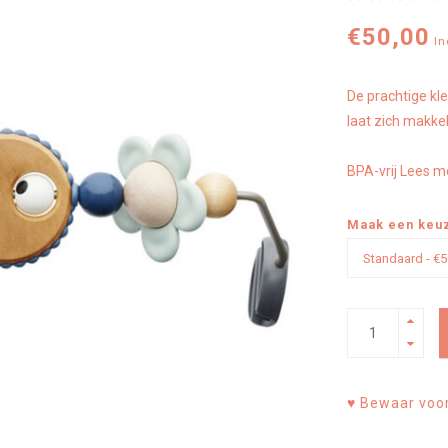
€50,00
In
De prachtige kl
laat zich makke
BPA-vrij
Lees me
Maak een keu
♥ Bewaar voor 