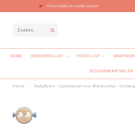
Persoonlijke en unieke service
HOME
GEBOORTELIJST
FEESTLIJST
MAATWER
GESCHENKARTIKELEN
Home
/
BabyBjorn - Speelgoed voor Wipstoeltje - Ondeu