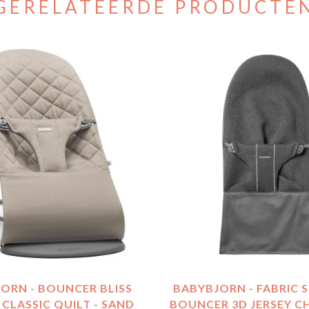
GERELATEERDE PRODUCTE
ORN - BOUNCER BLISS
BABYBJORN - FABRIC 
CLASSIC QUILT - SAND
BOUNCER 3D JERSEY 