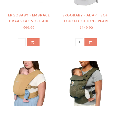
ERGOBABY - EMBRACE
ERGOBABY - ADAPT SOFT
DRAAGZAK SOFT AIR
TOUCH COTTON - PEARL
MESH WASHED BLACK
GREY
€99,99
€149,90