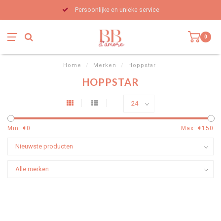
Persoonlijke en unieke service
0
Home
/
Merken
/
Hoppstar
HOPPSTAR
Min: €
0
Max: €
150