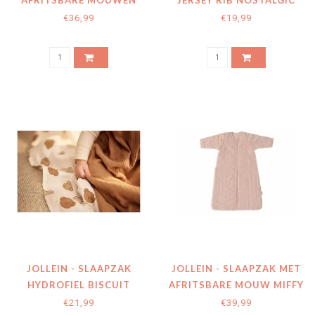
AFRITSBARE MOUWEN
JERSEY RIB NOSTALGIC
LEAFY DREAMS
RIDE
€36,99
€19,99
JOLLEIN - SLAAPZAK
JOLLEIN - SLAAPZAK MET
HYDROFIEL BISCUIT
AFRITSBARE MOUW MIFFY
JACQUARD - WILD ROSE
€21,99
€39,99