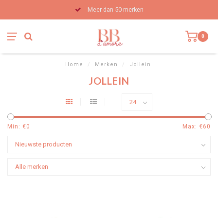
Meer dan 50 merken
0
Home
/
Merken
/
Jollein
JOLLEIN
Min: €
0
Max: €
60