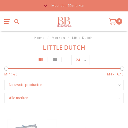
Meer dan 50 merken
0
Home
/
Merken
/
Little Dutch
LITTLE DUTCH
Min: €
0
Max: €
70