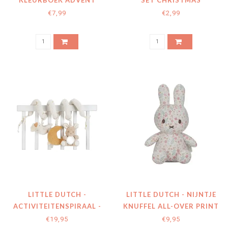
KLEURBOEK ADVENT
SET CHRISTMAS
COUNTDOWN CALENDER
€7,99
€2,99
LITTLE DUTCH -
LITTLE DUTCH - NIJNTJE
ACTIVITEITENSPIRAAL -
KNUFFEL ALL-OVER PRINT
WIT - NEWBORN
20 CM - ROZE - LUCKY
€19,95
€9,95