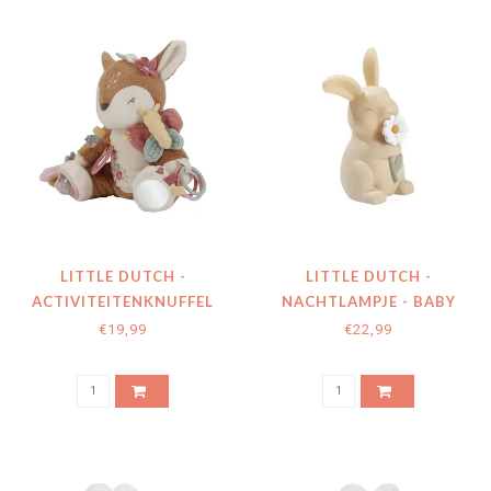
LITTLE DUTCH -
LITTLE DUTCH -
ACTIVITEITENKNUFFEL
NACHTLAMPJE - BABY
ROZE FAIRY GARDEN
BUNNY
€19,99
€22,99