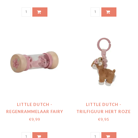
NATURALS
BLOSSOM
LITTLE DUTCH -
LITTLE DUTCH -
REGENRAMMELAAR FAIRY
TRILFIGUUR HERT ROZE
GARDEN
FAIRY GARDEN
€9,99
€9,95