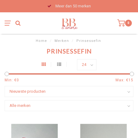
Meer dan 50 merken
0
Home
/
Merken
/
Prinsessefin
PRINSESSEFIN
Min: €
0
Max: €
15