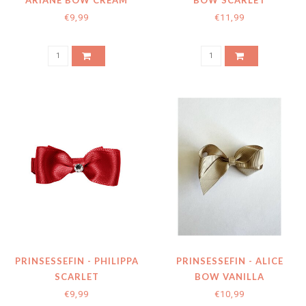
ARIANE BOW CREAM
BOW SCARLET
GLITTER
€9,99
€11,99
PRINSESSEFIN - PHILIPPA
PRINSESSEFIN - ALICE
SCARLET
BOW VANILLA
€9,99
€10,99