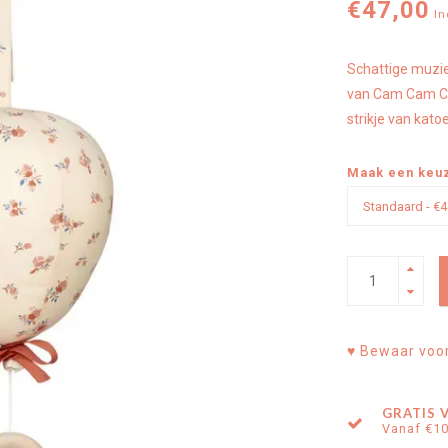
€47,00
In
Schattige muzie
van Cam Cam Co
strikje van kat
Maak een keu
♥ Bewaar voor 
GRATIS 
Vanaf €1