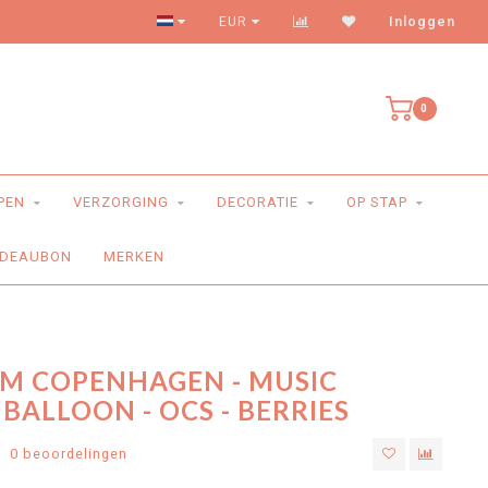
Levering aan huis
EUR
Inloggen
0
PEN
VERZORGING
DECORATIE
OP STAP
DEAUBON
MERKEN
M COPENHAGEN - MUSIC
BALLOON - OCS - BERRIES
0 beoordelingen