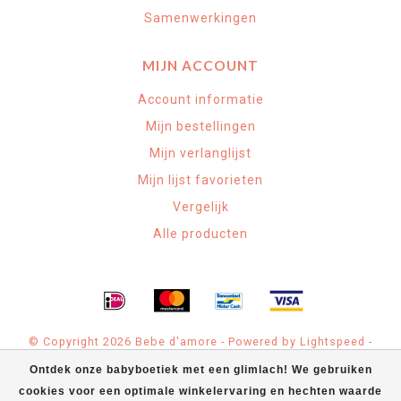
Samenwerkingen
MIJN ACCOUNT
Account informatie
Mijn bestellingen
Mijn verlanglijst
Mijn lijst favorieten
Vergelijk
Alle producten
© Copyright 2026 Bebe d'amore - Powered by
Lightspeed
-
Theme by
Dyvelopment
Ontdek onze babyboetiek met een glimlach! We gebruiken
cookies voor een optimale winkelervaring en hechten waarde
Bebe d'amore Babyspeciaalzaak
scores a
4.9
/
5
out of
71