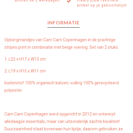
Binnen de 2 werkdagen
Plaats jouw favoriete
artikel op je geboortelijst
INFORMATIE
Opbergmandjes van Cam Cam Copenhagen in de prachtige
stripes print in combinatie met beige voering. Set van 2 stuks.
1: L22 x H17 x W13 cm
2: L19 x H15 x W11 cm
buitenstof 100% organisch katoen, vulling 100% gerecycleerd
polyester.
Cam Cam Copenhagen werd opgericht in 2012 en ontwerpt
alledaagse essentials, maar van uitzonderlijk zachte kwaliteit!
Duurzaamheid staat bovenaan hun lijstje, daarom gebruiken ze