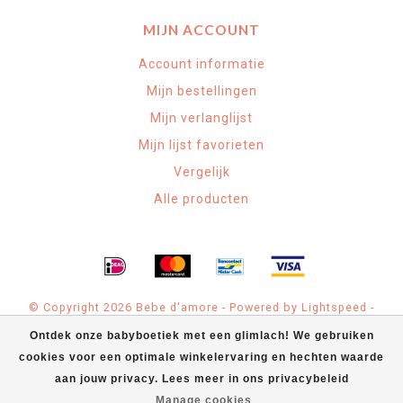
MIJN ACCOUNT
Account informatie
Mijn bestellingen
Mijn verlanglijst
Mijn lijst favorieten
Vergelijk
Alle producten
© Copyright 2026 Bebe d'amore - Powered by
Lightspeed
-
Theme by
Dyvelopment
Ontdek onze babyboetiek met een glimlach! We gebruiken
cookies voor een optimale winkelervaring en hechten waarde
Bebe d'amore Babyspeciaalzaak
scores a
4.9
/
5
out of
71
klantbeoordelingen at
Google
aan jouw privacy. Lees meer in ons privacybeleid
Manage cookies