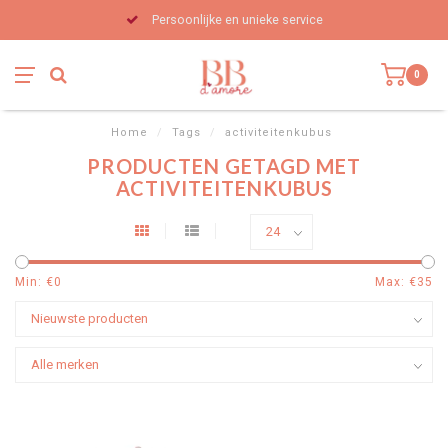
Persoonlijke en unieke service
0
Home
/
Tags
/
activiteitenkubus
PRODUCTEN GETAGD MET
ACTIVITEITENKUBUS
Min: €
0
Max: €
35