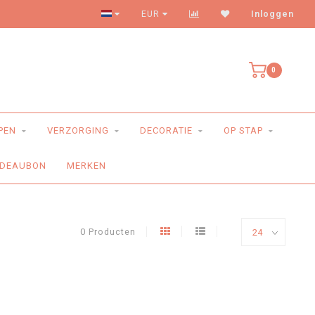
Levering aan huis
EUR
Inloggen
0
PEN
VERZORGING
DECORATIE
OP STAP
DEAUBON
MERKEN
0 Producten