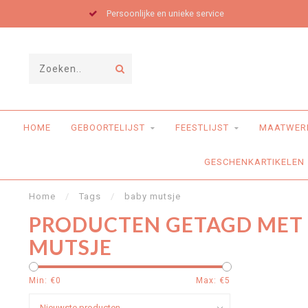
Persoonlijke en unieke service
HOME
GEBOORTELIJST
FEESTLIJST
MAATWER
GESCHENKARTIKELEN
Home
/
Tags
/
baby mutsje
PRODUCTEN GETAGD MET
MUTSJE
Min: €
0
Max: €
5