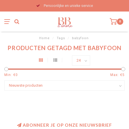
Persoonlijke en unieke service
0
Home
/
Tags
/
babyfoon
PRODUCTEN GETAGD MET BABYFOON
Min: €
0
Max: €
5
ABONNEER JE OP ONZE NIEUWSBRIEF