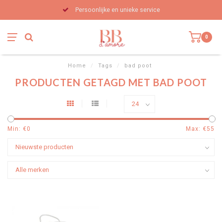
Persoonlijke en unieke service
0
Home
/
Tags
/
bad poot
PRODUCTEN GETAGD MET BAD POOT
Min: €
0
Max: €
55