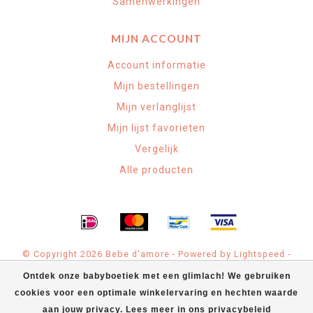
Samenwerkingen
MIJN ACCOUNT
Account informatie
Mijn bestellingen
Mijn verlanglijst
Mijn lijst favorieten
Vergelijk
Alle producten
© Copyright 2026 Bebe d'amore - Powered by
Lightspeed
-
Theme by
Dyvelopment
Ontdek onze babyboetiek met een glimlach! We gebruiken
cookies voor een optimale winkelervaring en hechten waarde
Bebe d'amore Babyspeciaalzaak
scores a
4.9
/
5
out of
71
klantbeoordelingen at
Google
aan jouw privacy. Lees meer in ons privacybeleid