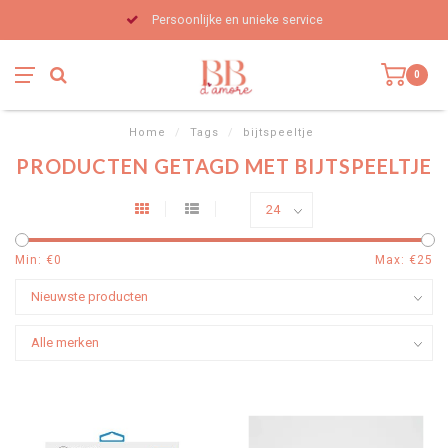
Persoonlijke en unieke service
0
Home
/
Tags
/
bijtspeeltje
PRODUCTEN GETAGD MET BIJTSPEELTJE
Min: €
0
Max: €
25