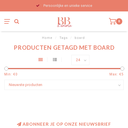
Persoonlijke en unieke service
0
Home
/
Tags
/
board
PRODUCTEN GETAGD MET BOARD
Min: €
0
Max: €
5
ABONNEER JE OP ONZE NIEUWSBRIEF