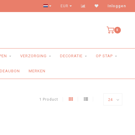
Levering aan huis
EUR
Inloggen
0
PEN
VERZORGING
DECORATIE
OP STAP
DEAUBON
MERKEN
1 Product