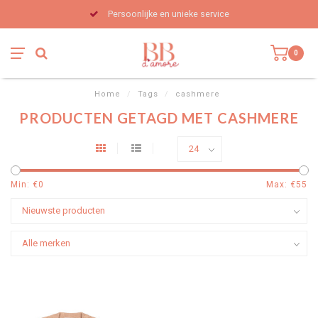
Persoonlijke en unieke service
0
Home
/
Tags
/
cashmere
PRODUCTEN GETAGD MET CASHMERE
Min: €
0
Max: €
55