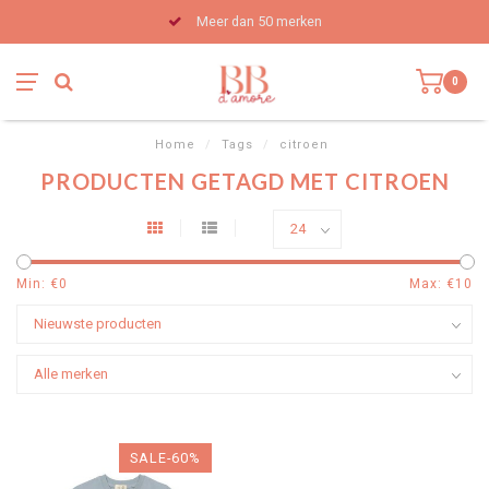
Meer dan 50 merken
0
Home
/
Tags
/
citroen
PRODUCTEN GETAGD MET CITROEN
Min: €
0
Max: €
10
SALE-60%