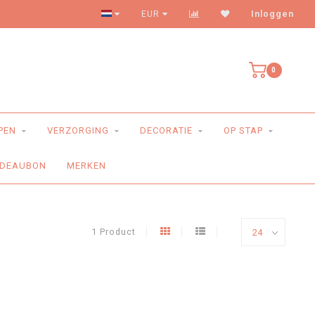
Levering aan huis
EUR
Inloggen
0
PEN
VERZORGING
DECORATIE
OP STAP
DEAUBON
MERKEN
1 Product