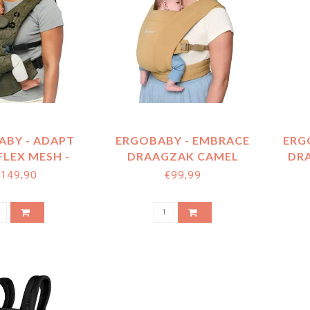
ABY - ADAPT
ERGOBABY - EMBRACE
ERG
FLEX MESH -
DRAAGZAK CAMEL
DRA
OLIVE
MES
149,90
€99,99