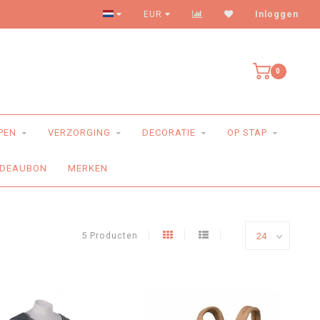
Levering aan huis
EUR
Inloggen
0
PEN
VERZORGING
DECORATIE
OP STAP
DEAUBON
MERKEN
5 Producten