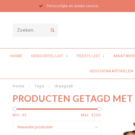
Persoonlijke en unieke service
HOME
GEBOORTELIJST
FEESTLIJST
MAATWER
GESCHENKARTIKELEN
Home
/
Tags
/
draagzak
PRODUCTEN GETAGD MET
Min: €
0
Max: €
200