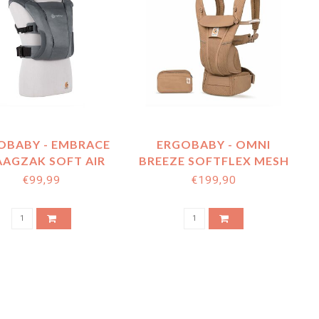
OBABY - EMBRACE
ERGOBABY - OMNI
AGZAK SOFT AIR
BREEZE SOFTFLEX MESH
H WASHED BLACK
CAMEL BROWN
€99,99
€199,90