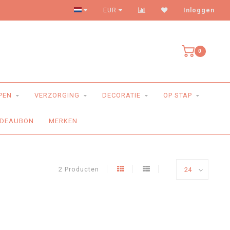
Levering aan huis
EUR
Inloggen
0
PEN
VERZORGING
DECORATIE
OP STAP
DEAUBON
MERKEN
2 Producten