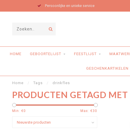
Persoonlijke en unieke service
HOME
GEBOORTELIJST
FEESTLIJST
MAATWER
GESCHENKARTIKELEN
Home
/
Tags
/
drinkfles
PRODUCTEN GETAGD MET 
Min: €
0
Max: €
30