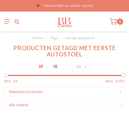
Persoonlijke en unieke service
0
Home
/
Tags
/
eerste autostoel
PRODUCTEN GETAGD MET EERSTE
AUTOSTOEL
Min: €
0
Max: €
300