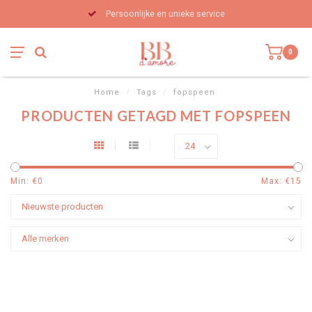
Persoonlijke en unieke service
0
Home
/
Tags
/
fopspeen
PRODUCTEN GETAGD MET FOPSPEEN
Min: €
0
Max: €
15