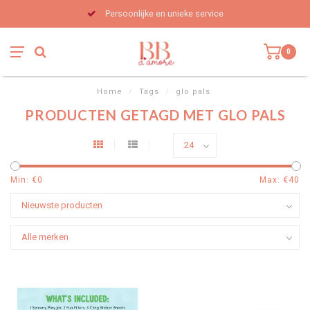
Persoonlijke en unieke service
0
Home
/
Tags
/
glo pals
PRODUCTEN GETAGD MET GLO PALS
Min: €
0
Max: €
40