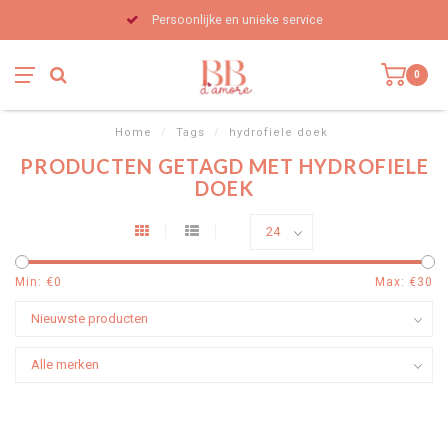
Persoonlijke en unieke service
0
Home
/
Tags
/
hydrofiele doek
PRODUCTEN GETAGD MET HYDROFIELE
DOEK
Min: €
0
Max: €
30