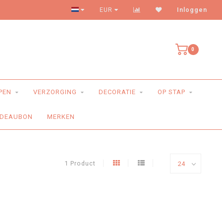
Levering aan huis
EUR
Inloggen
0
PEN
VERZORGING
DECORATIE
OP STAP
DEAUBON
MERKEN
1 Product