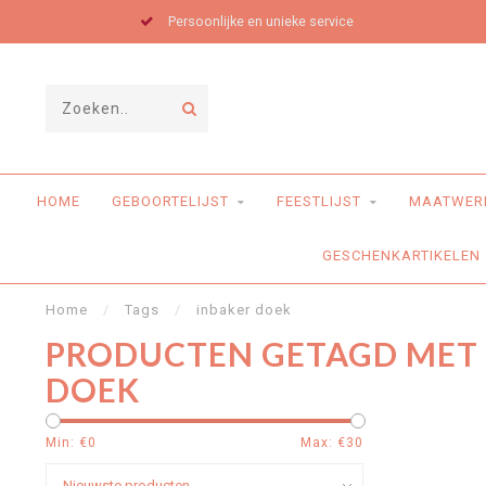
Persoonlijke en unieke service
HOME
GEBOORTELIJST
FEESTLIJST
MAATWER
GESCHENKARTIKELEN
Home
/
Tags
/
inbaker doek
PRODUCTEN GETAGD MET
DOEK
Min: €
0
Max: €
30