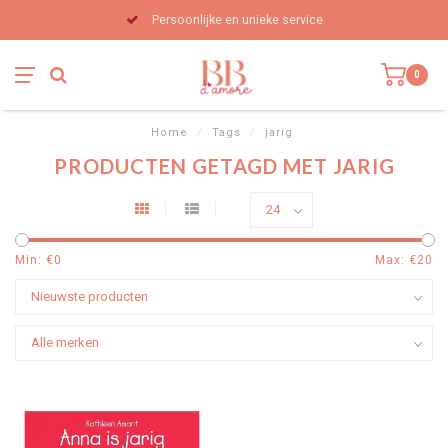
Persoonlijke en unieke service
0
Home
/
Tags
/
jarig
PRODUCTEN GETAGD MET JARIG
Min: €
0
Max: €
20