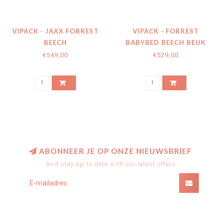
VIPACK - JAXX FORREST
VIPACK - FORREST
BEECH
BABYBED BEECH BEUK
VERZORGINGSTAFEL /
WIT 70 X 140 CM +
€549,00
€529,00
COMMODE WIT
OMBOUW TODDLER
ABONNEER JE OP ONZE NIEUWSBRIEF
And stay up to date with our latest offers