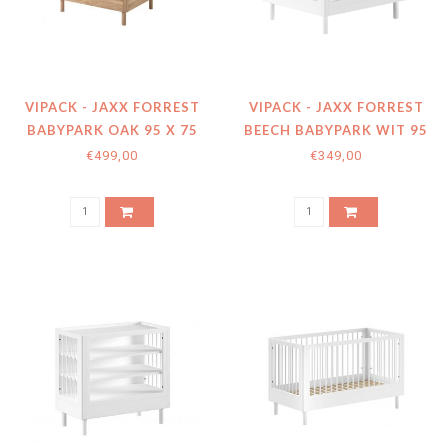
VIPACK - JAXX FORREST
VIPACK - JAXX FORREST
BABYPARK OAK 95 X 75
BEECH BABYPARK WIT 95
CM
X 75 CM
€499,00
€349,00