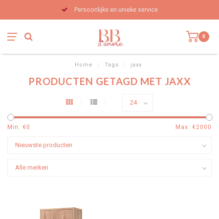
Persoonlijke en unieke service
0
Home
/
Tags
/
jaxx
PRODUCTEN GETAGD MET JAXX
Min: €
0
Max: €
2000