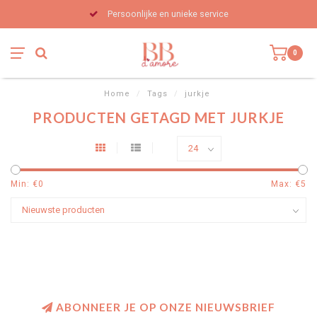
Persoonlijke en unieke service
0
Home
/
Tags
/
jurkje
PRODUCTEN GETAGD MET JURKJE
Min: €
0
Max: €
5
ABONNEER JE OP ONZE NIEUWSBRIEF