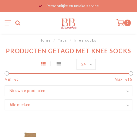
Persoonlijke en unieke service
0
Home
/
Tags
/
knee socks
PRODUCTEN GETAGD MET KNEE SOCKS
Min: €
0
Max: €
15