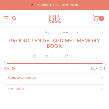
Persoonlijke en unieke service
0
Home
/
Tags
/
memory book
PRODUCTEN GETAGD MET MEMORY
BOOK
Min: €
0
Max: €
15