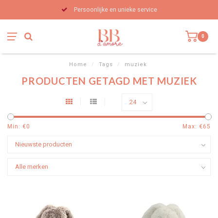
Persoonlijke en unieke service
0
Home
/
Tags
/
muziek
PRODUCTEN GETAGD MET MUZIEK
Min: €
0
Max: €
65