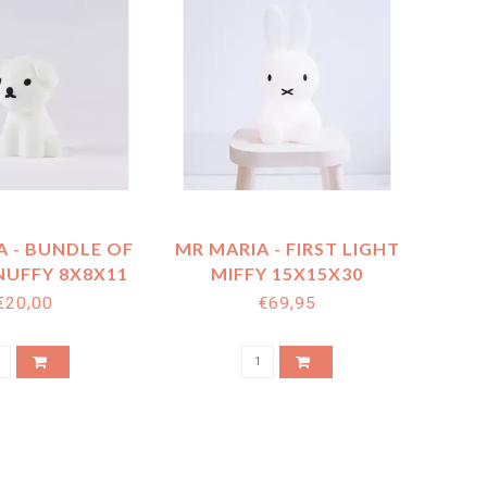
A - BUNDLE OF
MR MARIA - FIRST LIGHT
NUFFY 8X8X11
MIFFY 15X15X30
CM
€20,00
€69,95