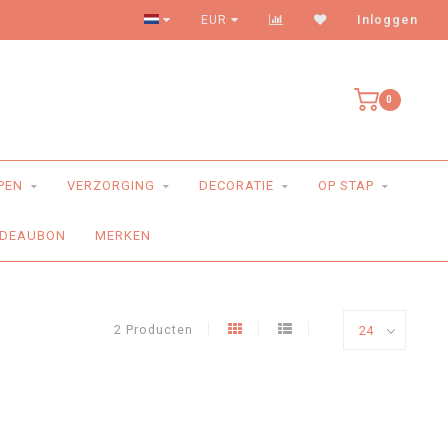
Levering aan huis
EUR
Inloggen
0
PEN
VERZORGING
DECORATIE
OP STAP
DEAUBON
MERKEN
2 Producten