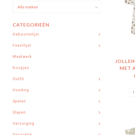
CATEGORIEËN
Geboortelijst
Feestlijst
Maatwerk
JOLLEI
MET 
Koopjes
MOUWEN
Outfit
F
Voeding
Spelen
Slapen
Verzorging
Decoratie