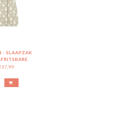
N - SLAAPZAK
AFRITSBARE
 NIJNTJE EN
€37,99
 OLIVE GREEN