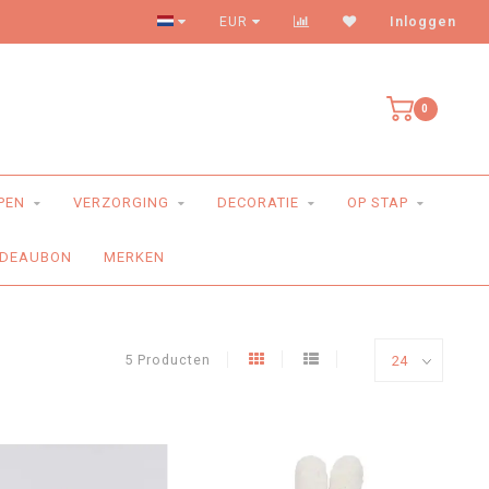
Levering aan huis
EUR
Inloggen
0
PEN
VERZORGING
DECORATIE
OP STAP
DEAUBON
MERKEN
5 Producten