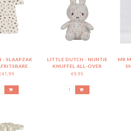
N - SLAAPZAK
LITTLE DUTCH - NIJNTJE
MR M
AFRITSBARE
KNUFFEL ALL-OVER
S
 MIFFY AND
PRINT 20 CM - ROZE -
€41,99
€9,95
RIENDS
LUCKY BLOSSOM