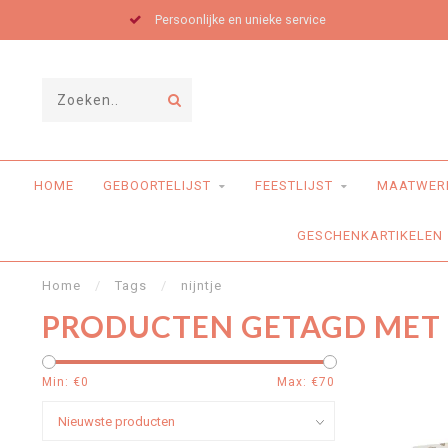
Persoonlijke en unieke service
HOME
GEBOORTELIJST
FEESTLIJST
MAATWER
GESCHENKARTIKELEN
Home
/
Tags
/
nijntje
PRODUCTEN GETAGD MET 
Min: €
0
Max: €
70