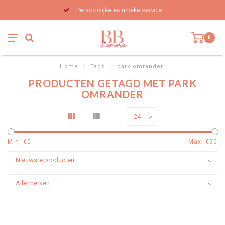
Persoonlijke en unieke service
0
Home
/
Tags
/
park omrander
PRODUCTEN GETAGD MET PARK
OMRANDER
Min: €
0
Max: €
90