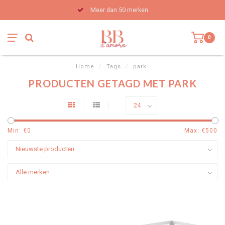
Meer dan 50 merken
0
Home
/
Tags
/
park
PRODUCTEN GETAGD MET PARK
Min: €
0
Max: €
500