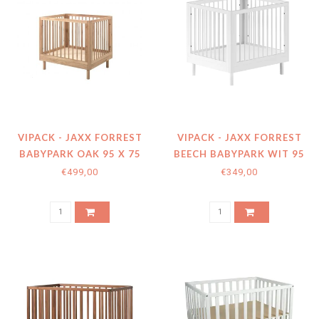
VIPACK - JAXX FORREST
VIPACK - JAXX FORREST
BABYPARK OAK 95 X 75
BEECH BABYPARK WIT 95
CM
X 75 CM
€499,00
€349,00