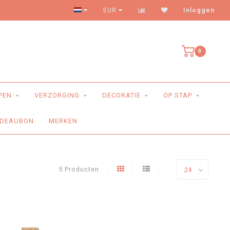
Levering aan huis
EUR
Inloggen
0
PEN
VERZORGING
DECORATIE
OP STAP
DEAUBON
MERKEN
5 Producten