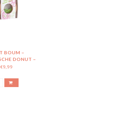
IT BOUM –
SCHE DONUT –
KIWI
€9,99