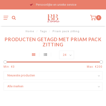
Persoonlijke en unieke service
0
Home
/
Tags
/
Priam pack zitting
PRODUCTEN GETAGD MET PRIAM PACK
ZITTING
Min: €
0
Max: €
200