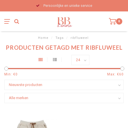
Persoonlijke en unieke service
0
Home
/
Tags
/
ribfluweel
PRODUCTEN GETAGD MET RIBFLUWEEL
Min: €
0
Max: €
60