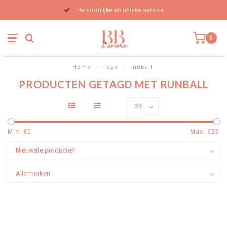
Persoonlijke en unieke service
0
Home
/
Tags
/
runball
PRODUCTEN GETAGD MET RUNBALL
Min: €
0
Max: €
20