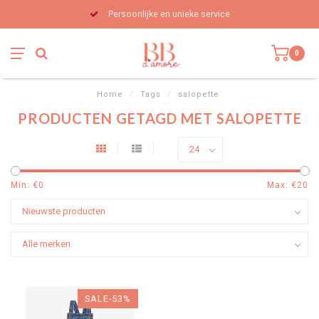
Persoonlijke en unieke service
0
Home
/
Tags
/
salopette
PRODUCTEN GETAGD MET SALOPETTE
Min: €
0
Max: €
20
SALE-53%